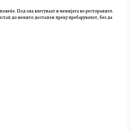
овеќе. Под ова влегуваат и менијата во рестораните.
стап до менито достапен преку пребарувачот, без да